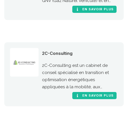
GNV (Gaz Naturel Véhicule) et en
particulier de sa version 100 %
EN SAVOIR PLUS
renouvelable, le bioGNV
2C-Consulting
2C-Consulting est un cabinet de
conseil spécialisé en transition et
optimisation énergétiques
appliquées à la mobilité, aux
machines mobiles et aux processus
EN SAVOIR PLUS
industriels. Toutes les
énergies/systèmes sont traitées :
BioGNV, GNV, H2, Hybride, 100% élec,
biofuels, e-fuels, ammoniac