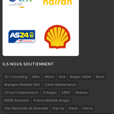
ILS NOUS SOUTIENNENT
2C-Consulting
Alkio
Altens
Avia
Biogaz Vallée
Borel
Bretagne Mobilité GNV
Certis Maintenance
Cirrus Compresseurs
Créagaz
CRMT
Endesa
ENGIE Solutions
France Mobilité Biogaz
Gaz Electricité de Grenoble
Gaz'up
Gazie
Gecos