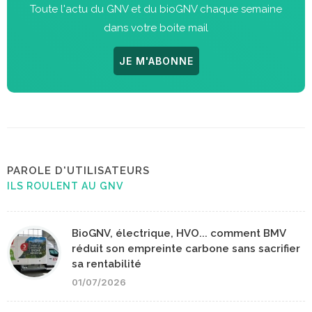
Toute l'actu du GNV et du bioGNV chaque semaine
dans votre boite mail
JE M'ABONNE
PAROLE D'UTILISATEURS
ILS ROULENT AU GNV
BioGNV, électrique, HVO... comment BMV
réduit son empreinte carbone sans sacrifier
sa rentabilité
01/07/2026