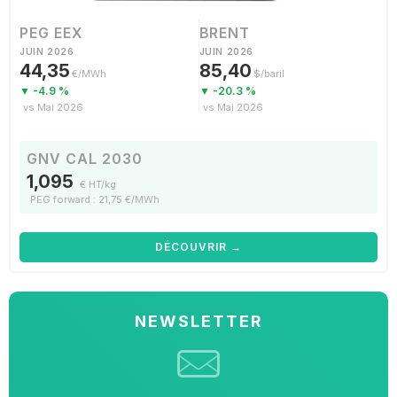
PEG EEX
BRENT
JUIN 2026
JUIN 2026
44,35
85,40
€/MWh
$/baril
▼ -4.9 %
▼ -20.3 %
vs Mai 2026
vs Mai 2026
GNV CAL 2030
1,095
€ HT/kg
PEG forward : 21,75 €/MWh
DÉCOUVRIR →
NEWSLETTER