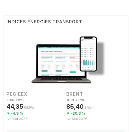
INDICES ÉNERGIES TRANSPORT
PEG EEX
BRENT
JUIN 2026
JUIN 2026
44,35
85,40
€/MWh
$/baril
▼ -4.9 %
▼ -20.3 %
vs Mai 2026
vs Mai 2026