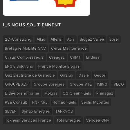
ILS NOUS SOUTIENNENT
2C-Consulting
Alkio
Altens
Avia
Biogaz Vallée
Borel
Bretagne Mobilité GNV
Certis Maintenance
Cirrus Compresseurs
Créagaz
CRMT
Endesa
ENGIE Solutions
France Mobilité Biogaz
Gaz Electricité de Grenoble
Gaz'up
Gazie
Gecos
GROUPE ADF
Groupe Sorégies
Groupe VTE
IMING
IVECO
L’idée prend forme
Molgas
OG Clean Fuels
Primagaz
PSa Consult
RN7 NRJ
Romac Fuels
Séolis Mobilités
SEVEN
Synqo Energies
TANKYOU
Tokheim Services France
TotalEnergies
Vendée GNV