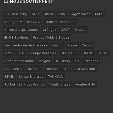
ILS NOUS SOUTIENNENT
2C-Consulting
Alkio
Altens
Avia
Biogaz Vallée
Borel
Bretagne Mobilité GNV
Certis Maintenance
Cirrus Compresseurs
Créagaz
CRMT
Endesa
ENGIE Solutions
France Mobilité Biogaz
Gaz Electricité de Grenoble
Gaz'up
Gazie
Gecos
GROUPE ADF
Groupe Sorégies
Groupe VTE
IMING
IVECO
L’idée prend forme
Molgas
OG Clean Fuels
Primagaz
PSa Consult
RN7 NRJ
Romac Fuels
Séolis Mobilités
SEVEN
Synqo Energies
TANKYOU
Tokheim Services France
TotalEnergies
Vendée GNV