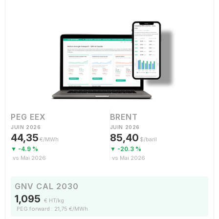
PEG EEX
BRENT
JUIN 2026
JUIN 2026
44,35
85,40
€/MWh
$/baril
▼ -4.9 %
▼ -20.3 %
vs Mai 2026
vs Mai 2026
GNV CAL 2030
1,095
€ HT/kg
PEG forward : 21,75 €/MWh