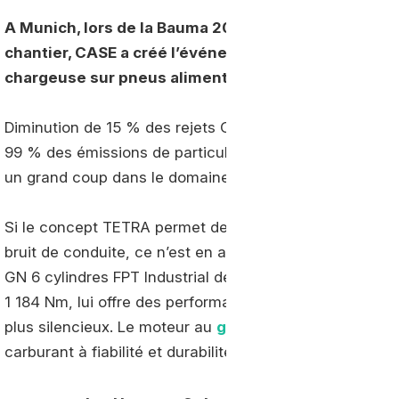
A Munich, lors de la Bauma 2019, salon professionn
chantier, CASE a créé l’événement avec la présent
chargeuse sur pneus alimentée au biogaz.
Diminution de 15 % des rejets CO2, production de diox
99 % des émissions de particules par rapport à une cha
un grand coup dans le domaine de la production des en
Si le concept TETRA permet de baisser de 80 % les émi
bruit de conduite, ce n’est en aucun cas au détriment 
GN 6 cylindres FPT Industrial de la série NEF, dont la 
1 184 Nm, lui offre des performances similaires au dies
plus silencieux. Le moteur au
gaz naturel comprimé
p
carburant à fiabilité et durabilité identiques.