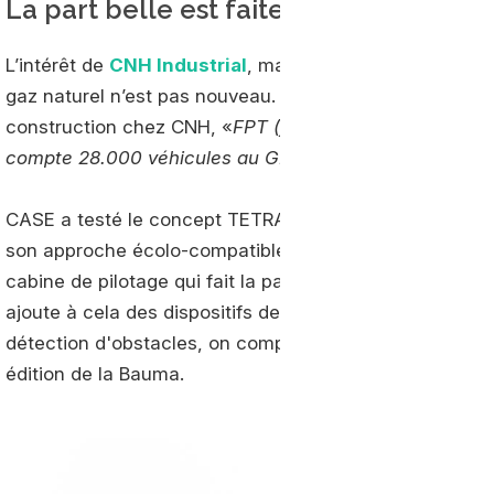
La part belle est faite aux nouvelles 
L’intérêt de
CNH Industrial
, maison mère de CASE Cons
gaz naturel n’est pas nouveau. Comme le souligne Carl
construction chez CNH, «
FPT (filiale) a déjà produit 
compte 28.000 véhicules au GNV sur les route
s».
CASE a testé le concept TETRA dans divers environnem
son approche écolo-compatible, il se distingue aussi p
cabine de pilotage qui fait la part belle aux écrans tac
ajoute à cela des dispositifs de sécurité innovants, in
détection d'obstacles, on comprend mieux que le conc
édition de la Bauma.