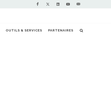
Facebook
Linkedin
Youtube
Contactez-
Twitter
nous !
de tractopelle fonctionnant au gaz naturel
OUTILS & SERVICES
PARTENAIRES
S PARTENAIRES PREMIUM