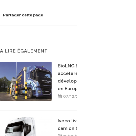
Partager cette page
A LIRE ÉGALEMENT
BioLNG EuroNet veut
accélérer le
développement du GNL
en Europe
07/12/2018
Iveco livre son premier
camion GNV en Israël