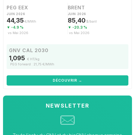
PEG EEX
BRENT
JUIN 2026
JUIN 2026
44,35
85,40
€/MWh
$/baril
▼ -4.9 %
▼ -20.3 %
vs Mai 2026
vs Mai 2026
GNV CAL 2030
1,095
€ HT/kg
PEG forward : 21,75 €/MWh
DÉCOUVRIR →
NEWSLETTER