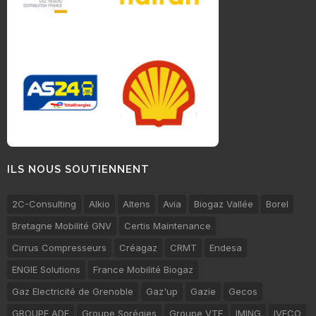
ILS NOUS SOUTIENNENT
2C-Consulting
Alkio
Altens
Avia
Biogaz Vallée
Borel
Bretagne Mobilité GNV
Certis Maintenance
Cirrus Compresseurs
Créagaz
CRMT
Endesa
ENGIE Solutions
France Mobilité Biogaz
Gaz Electricité de Grenoble
Gaz'up
Gazie
Gecos
GROUPE ADF
Groupe Sorégies
Groupe VTE
IMING
IVECO