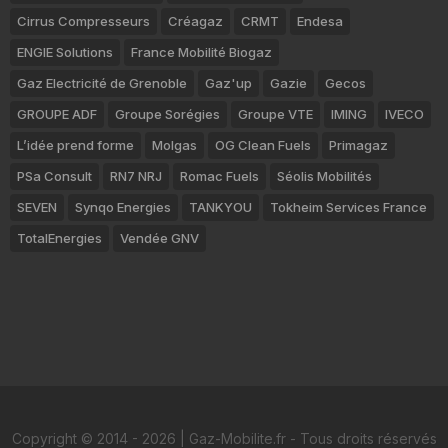
Cirrus Compresseurs
Créagaz
CRMT
Endesa
ENGIE Solutions
France Mobilité Biogaz
Gaz Electricité de Grenoble
Gaz'up
Gazie
Gecos
GROUPE ADF
Groupe Sorégies
Groupe VTE
IMING
IVECO
L’idée prend forme
Molgas
OG Clean Fuels
Primagaz
PSa Consult
RN7 NRJ
Romac Fuels
Séolis Mobilités
SEVEN
Synqo Energies
TANKYOU
Tokheim Services France
TotalEnergies
Vendée GNV
Copyright © 2014 - 2026 | Gaz-Mobilite.fr - Tous droits réservés