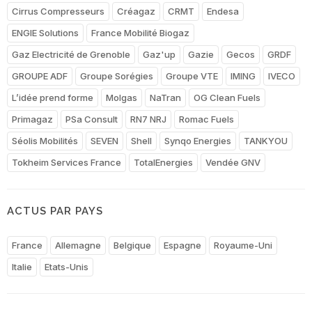
Cirrus Compresseurs
Créagaz
CRMT
Endesa
ENGIE Solutions
France Mobilité Biogaz
Gaz Electricité de Grenoble
Gaz'up
Gazie
Gecos
GRDF
GROUPE ADF
Groupe Sorégies
Groupe VTE
IMING
IVECO
L’idée prend forme
Molgas
NaTran
OG Clean Fuels
Primagaz
PSa Consult
RN7 NRJ
Romac Fuels
Séolis Mobilités
SEVEN
Shell
Synqo Energies
TANKYOU
Tokheim Services France
TotalEnergies
Vendée GNV
ACTUS PAR PAYS
France
Allemagne
Belgique
Espagne
Royaume-Uni
Italie
Etats-Unis