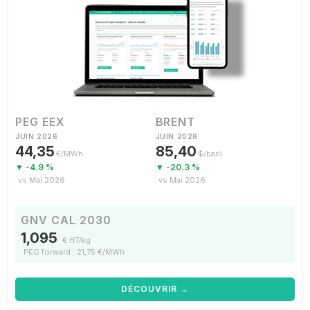
PEG EEX
BRENT
JUIN 2026
JUIN 2026
44,35
85,40
€/MWh
$/baril
▼ -4.9 %
▼ -20.3 %
vs Mai 2026
vs Mai 2026
GNV CAL 2030
1,095
€ HT/kg
PEG forward : 21,75 €/MWh
DÉCOUVRIR →