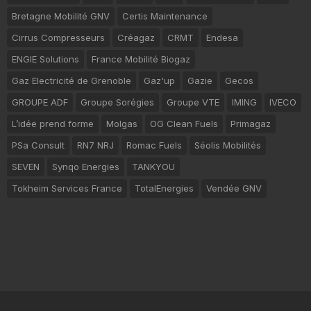
Bretagne Mobilité GNV
Certis Maintenance
Cirrus Compresseurs
Créagaz
CRMT
Endesa
ENGIE Solutions
France Mobilité Biogaz
Gaz Electricité de Grenoble
Gaz'up
Gazie
Gecos
GROUPE ADF
Groupe Sorégies
Groupe VTE
IMING
IVECO
L’idée prend forme
Molgas
OG Clean Fuels
Primagaz
PSa Consult
RN7 NRJ
Romac Fuels
Séolis Mobilités
SEVEN
Synqo Energies
TANKYOU
Tokheim Services France
TotalEnergies
Vendée GNV