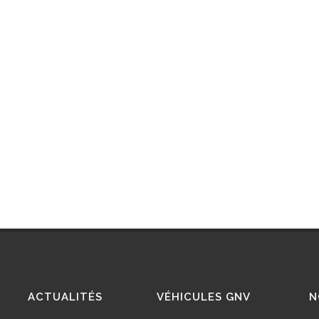
LOTTES
30/04/2025
ACTUALITÉS
VÉHICULES GNV
N