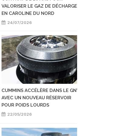
VALORISER LE GAZ DE DÉCHARGE
DE 139 ANS EN USIN
EN CAROLINE DU NORD
RENOUVELABLE
24/07/2026
19/06/2026
CUMMINS ACCÉLÈRE DANS LE GNV
ETATS-UNIS : CLEA
AVEC UN NOUVEAU RÉSERVOIR
FUELS ACCÉLÈRE S
POUR POIDS LOURDS
AVEC 6 NOUVELLES
22/05/2026
21/05/2026