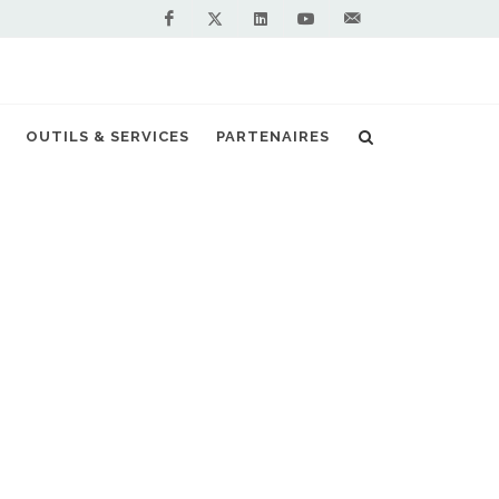
Facebook
Linkedin
Youtube
Contactez-
Twitter
nous !
OUTILS & SERVICES
PARTENAIRES
Accueil
Actualités
Etats-Unis
NOS PARTENAIRES
PREMIUM