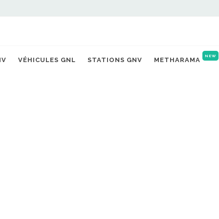
NEW
NV
VÉHICULES GNL
STATIONS GNV
METHARAMA
AUX ETATS-UNIS, LE BIOMÉTHANE
FERME VIEILLE
A REPRÉSENTÉ 94 % DU