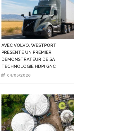
AVEC VOLVO, WESTPORT
BIOGNV : AUX ETAT
PRÉSENTE UN PREMIER
ENERGY FUELS ENC
DÉMONSTRATEUR DE SA
CONTRATS MALGRÉ
TECHNOLOGIE HDPI GNC
RÉSULTATS FINANC
CONTRASTÉS
04/05/2026
13/03/2026