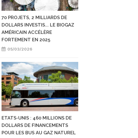
70 PROJETS, 2 MILLIARDS DE
AUX ETATS-UNIS, L
DOLLARS INVESTIS... LE BIOGAZ
STATIONS GNV CON
AMÉRICAIN ACCÉLÈRE
PROGRESSER
FORTEMENT EN 2025
16/01/2026
05/03/2026
ETATS-UNIS : 460 MILLIONS DE
AUX ETATS-UNIS, 
DOLLARS DE FINANCEMENTS
VA PRODUIRE DU G
POUR LES BUS AU GAZ NATUREL
SYNTHÈSE À GRAND