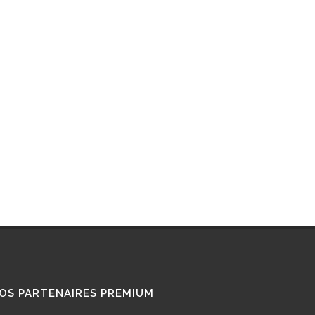
RETROFIT
STATIONS GNL
STATIONS GNV
TÉMOIGNAGES
UTILISATEURS
TRAIN GNV
TRANSPORT MARITIME
VOITURE GNV
VOITURE GPL
OS PARTENAIRES PREMIUM