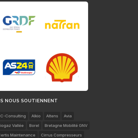
LS NOUS SOUTIENNENT
C-Consulting
Alkio
Altens
Avia
iogaz Vallée
Borel
Bretagne Mobilité GNV
ertis Maintenance
Cirrus Compresseurs