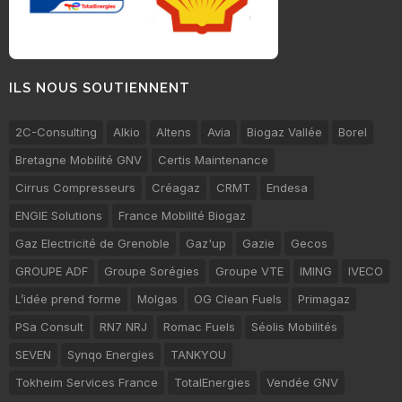
ILS NOUS SOUTIENNENT
2C-Consulting
Alkio
Altens
Avia
Biogaz Vallée
Borel
Bretagne Mobilité GNV
Certis Maintenance
Cirrus Compresseurs
Créagaz
CRMT
Endesa
ENGIE Solutions
France Mobilité Biogaz
Gaz Electricité de Grenoble
Gaz'up
Gazie
Gecos
GROUPE ADF
Groupe Sorégies
Groupe VTE
IMING
IVECO
L’idée prend forme
Molgas
OG Clean Fuels
Primagaz
PSa Consult
RN7 NRJ
Romac Fuels
Séolis Mobilités
SEVEN
Synqo Energies
TANKYOU
Tokheim Services France
TotalEnergies
Vendée GNV