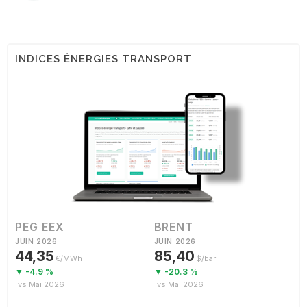
INDICES ÉNERGIES TRANSPORT
PEG EEX
BRENT
JUIN 2026
JUIN 2026
44,35
85,40
€/MWh
$/baril
▼ -4.9 %
▼ -20.3 %
vs Mai 2026
vs Mai 2026