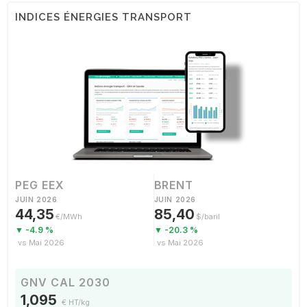
INDICES ÉNERGIES TRANSPORT
PEG EEX
BRENT
JUIN 2026
JUIN 2026
44,35
85,40
€/MWh
$/baril
▼ -4.9 %
▼ -20.3 %
vs Mai 2026
vs Mai 2026
GNV CAL 2030
1,095
€ HT/kg