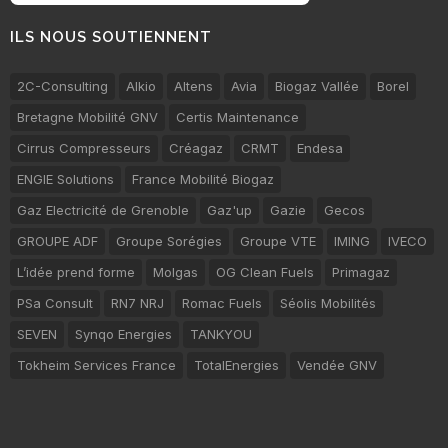
ILS NOUS SOUTIENNENT
2C-Consulting
Alkio
Altens
Avia
Biogaz Vallée
Borel
Bretagne Mobilité GNV
Certis Maintenance
Cirrus Compresseurs
Créagaz
CRMT
Endesa
ENGIE Solutions
France Mobilité Biogaz
Gaz Electricité de Grenoble
Gaz'up
Gazie
Gecos
GROUPE ADF
Groupe Sorégies
Groupe VTE
IMING
IVECO
L’idée prend forme
Molgas
OG Clean Fuels
Primagaz
PSa Consult
RN7 NRJ
Romac Fuels
Séolis Mobilités
SEVEN
Synqo Energies
TANKYOU
Tokheim Services France
TotalEnergies
Vendée GNV