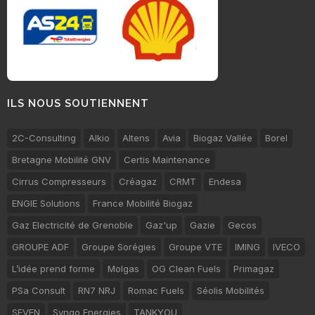
ILS NOUS SOUTIENNENT
2C-Consulting
Alkio
Altens
Avia
Biogaz Vallée
Borel
Bretagne Mobilité GNV
Certis Maintenance
Cirrus Compresseurs
Créagaz
CRMT
Endesa
ENGIE Solutions
France Mobilité Biogaz
Gaz Electricité de Grenoble
Gaz'up
Gazie
Gecos
GROUPE ADF
Groupe Sorégies
Groupe VTE
IMING
IVECO
L’idée prend forme
Molgas
OG Clean Fuels
Primagaz
PSa Consult
RN7 NRJ
Romac Fuels
Séolis Mobilités
SEVEN
Synqo Energies
TANKYOU