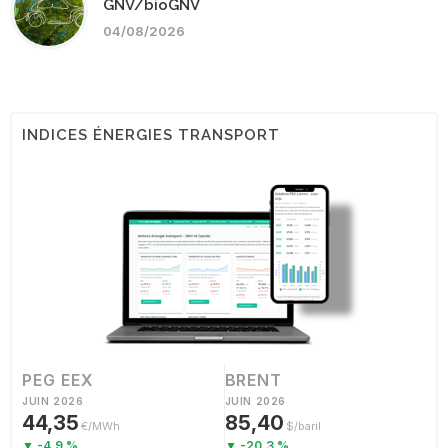
GNV/bioGNV
04/08/2026
INDICES ÉNERGIES TRANSPORT
PEG EEX
BRENT
JUIN 2026
JUIN 2026
44,35
85,40
€/MWh
$/baril
▼ -4.9 %
▼ -20.3 %