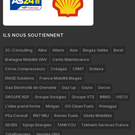
ILS NOUS SOUTIENNENT
2C-Consulting
Alkio
Altens
Avia
Biogaz Vallée
Borel
Bretagne Mobilité GNV
Certis Maintenance
Cirrus Compresseurs
Créagaz
CRMT
Endesa
ENGIE Solutions
France Mobilité Biogaz
Gaz Electricité de Grenoble
Gaz'up
Gazie
Gecos
GROUPE ADF
Groupe Sorégies
Groupe VTE
IMING
IVECO
L’idée prend forme
Molgas
OG Clean Fuels
Primagaz
PSa Consult
RN7 NRJ
Romac Fuels
Séolis Mobilités
SEVEN
Synqo Energies
TANKYOU
Tokheim Services France
TotalEnergies
Vendée GNV