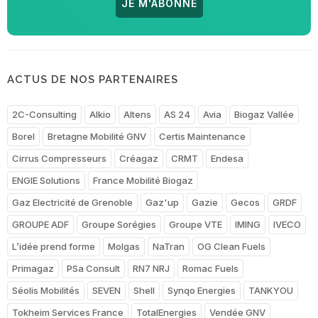
JE M'ABONNE
ACTUS DE NOS PARTENAIRES
2C-Consulting
Alkio
Altens
AS 24
Avia
Biogaz Vallée
Borel
Bretagne Mobilité GNV
Certis Maintenance
Cirrus Compresseurs
Créagaz
CRMT
Endesa
ENGIE Solutions
France Mobilité Biogaz
Gaz Electricité de Grenoble
Gaz'up
Gazie
Gecos
GRDF
GROUPE ADF
Groupe Sorégies
Groupe VTE
IMING
IVECO
L’idée prend forme
Molgas
NaTran
OG Clean Fuels
Primagaz
PSa Consult
RN7 NRJ
Romac Fuels
Séolis Mobilités
SEVEN
Shell
Synqo Energies
TANKYOU
Tokheim Services France
TotalEnergies
Vendée GNV