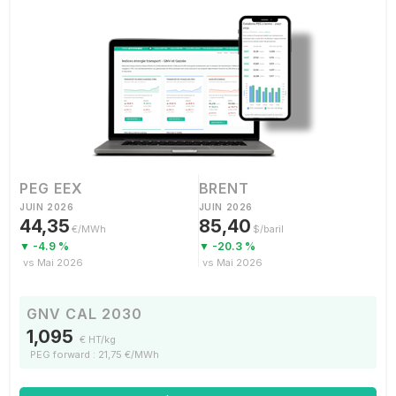
PEG EEX
BRENT
JUIN 2026
JUIN 2026
44,35
85,40
€/MWh
$/baril
▼ -4.9 %
▼ -20.3 %
vs Mai 2026
vs Mai 2026
GNV CAL 2030
1,095
€ HT/kg
PEG forward : 21,75 €/MWh