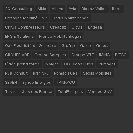
2C-Consulting
Alkio
Altens
Avia
Biogaz Vallée
Borel
Bretagne Mobilité GNV
Certis Maintenance
Cirrus Compresseurs
Créagaz
CRMT
Endesa
ENGIE Solutions
France Mobilité Biogaz
Gaz Electricité de Grenoble
Gaz'up
Gazie
Gecos
GROUPE ADF
Groupe Sorégies
Groupe VTE
IMING
IVECO
L’idée prend forme
Molgas
OG Clean Fuels
Primagaz
PSa Consult
RN7 NRJ
Romac Fuels
Séolis Mobilités
SEVEN
Synqo Energies
TANKYOU
Tokheim Services France
TotalEnergies
Vendée GNV