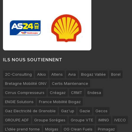
ILS NOUS SOUTIENNENT
2C-Consulting
Alkio
Altens
Avia
Biogaz Vallée
Borel
Bretagne Mobilité GNV
Certis Maintenance
Cirrus Compresseurs
Créagaz
CRMT
Endesa
ENGIE Solutions
France Mobilité Biogaz
Gaz Electricité de Grenoble
Gaz'up
Gazie
Gecos
GROUPE ADF
Groupe Sorégies
Groupe VTE
IMING
IVECO
L’idée prend forme
Molgas
OG Clean Fuels
Primagaz