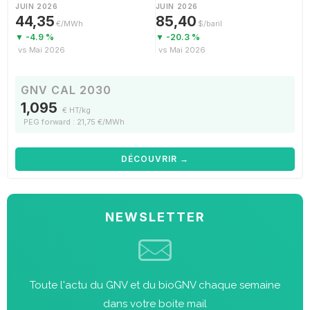
JUIN 2026
JUIN 2026
44,35
85,40
€/MWh
$/baril
▼ -4.9 %
▼ -20.3 %
vs Mai 2026
vs Mai 2026
GNV CAL 2030
1,095
€ HT/kg
PEG forward : 21,75 €/MWh
DÉCOUVRIR →
NEWSLETTER
Toute l'actu du GNV et du bioGNV chaque semaine
dans votre boite mail