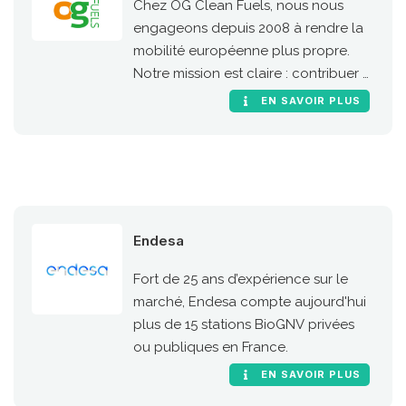
Chez OG Clean Fuels, nous nous
engageons depuis 2008 à rendre la
mobilité européenne plus propre.
Notre mission est claire : contribuer à
une mobilité durable en Europe en
EN SAVOIR PLUS
proposant des carburants propres
pour le transport, abordables et
accessibles à tous, tout en ayant un
impact concret.
Endesa
Fort de 25 ans d’expérience sur le
marché, Endesa compte aujourd'hui
plus de 15 stations BioGNV privées
ou publiques en France.
EN SAVOIR PLUS