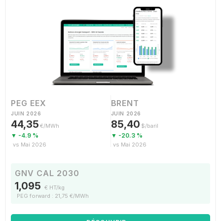
PEG EEX
BRENT
JUIN 2026
JUIN 2026
44,35
85,40
€/MWh
$/baril
▼ -4.9 %
▼ -20.3 %
vs Mai 2026
vs Mai 2026
GNV CAL 2030
1,095
€ HT/kg
PEG forward : 21,75 €/MWh