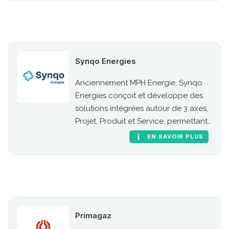
Synqo Energies
Anciennement MPH Energie, Synqo
Énergies conçoit et développe des
solutions intégrées autour de 3 axes,
Projet, Produit et Service, permettant
à ses clients de l’industrie et de la
EN SAVOIR PLUS
mobilité de migrer leurs processus et
leurs infrastructures vers les
nouvelles énergies (biogaz, GNV,
hydrogène, biocarburant, e-fuel et
recharge électrique IRVE).
Primagaz