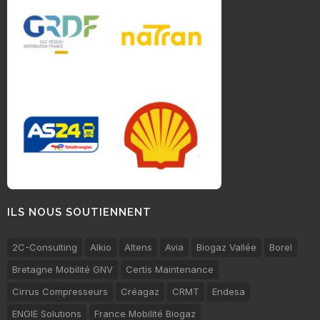
ILS NOUS SOUTIENNENT
2C-Consulting
Alkio
Altens
Avia
Biogaz Vallée
Borel
Bretagne Mobilité GNV
Certis Maintenance
Cirrus Compresseurs
Créagaz
CRMT
Endesa
ENGIE Solutions
France Mobilité Biogaz