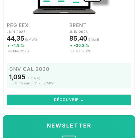
PEG EEX
BRENT
JUIN 2026
JUIN 2026
44,35
85,40
€/MWh
$/baril
▼ -4.9 %
▼ -20.3 %
vs Mai 2026
vs Mai 2026
GNV CAL 2030
1,095
€ HT/kg
PEG forward : 21,75 €/MWh
DÉCOUVRIR →
NEWSLETTER