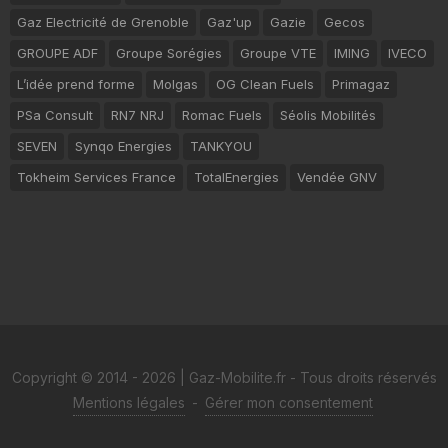
Gaz Electricité de Grenoble
Gaz'up
Gazie
Gecos
GROUPE ADF
Groupe Sorégies
Groupe VTE
IMING
IVECO
L’idée prend forme
Molgas
OG Clean Fuels
Primagaz
PSa Consult
RN7 NRJ
Romac Fuels
Séolis Mobilités
SEVEN
Synqo Energies
TANKYOU
Tokheim Services France
TotalEnergies
Vendée GNV
Copyright © 2014 - 2026 | Gaz-Mobilite.fr - Tous droits réservés
Mentions légales
-
Gérer mon consentement