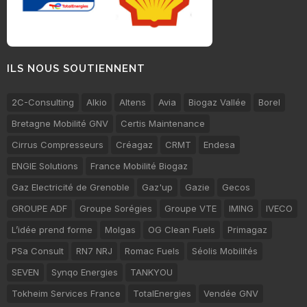
ILS NOUS SOUTIENNENT
2C-Consulting
Alkio
Altens
Avia
Biogaz Vallée
Borel
Bretagne Mobilité GNV
Certis Maintenance
Cirrus Compresseurs
Créagaz
CRMT
Endesa
ENGIE Solutions
France Mobilité Biogaz
Gaz Electricité de Grenoble
Gaz'up
Gazie
Gecos
GROUPE ADF
Groupe Sorégies
Groupe VTE
IMING
IVECO
L’idée prend forme
Molgas
OG Clean Fuels
Primagaz
PSa Consult
RN7 NRJ
Romac Fuels
Séolis Mobilités
SEVEN
Synqo Energies
TANKYOU
Tokheim Services France
TotalEnergies
Vendée GNV