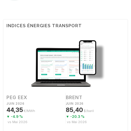
INDICES ÉNERGIES TRANSPORT
PEG EEX
BRENT
JUIN 2026
JUIN 2026
44,35
85,40
€/MWh
$/baril
▼ -4.9 %
▼ -20.3 %
vs Mai 2026
vs Mai 2026