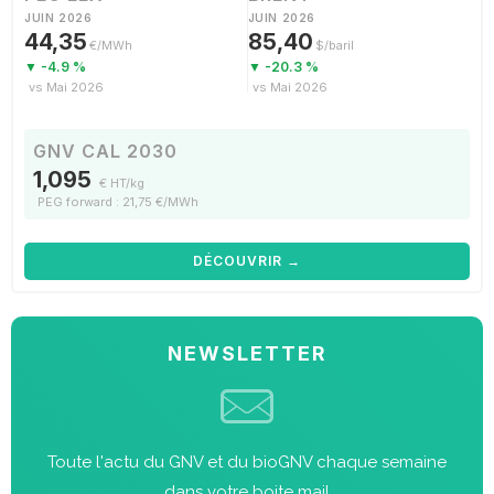
JUIN 2026
JUIN 2026
44,35
85,40
€/MWh
$/baril
▼ -4.9 %
▼ -20.3 %
vs Mai 2026
vs Mai 2026
GNV CAL 2030
1,095
€ HT/kg
PEG forward : 21,75 €/MWh
DÉCOUVRIR →
NEWSLETTER
Toute l'actu du GNV et du bioGNV chaque semaine
dans votre boite mail