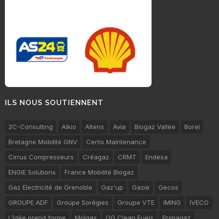
ILS NOUS SOUTIENNENT
2C-Consulting
Alkio
Altens
Avia
Biogaz Vallée
Borel
Bretagne Mobilité GNV
Certis Maintenance
Cirrus Compresseurs
Créagaz
CRMT
Endesa
ENGIE Solutions
France Mobilité Biogaz
Gaz Electricité de Grenoble
Gaz'up
Gazie
Gecos
GROUPE ADF
Groupe Sorégies
Groupe VTE
IMING
IVECO
L’idée prend forme
Molgas
OG Clean Fuels
Primagaz