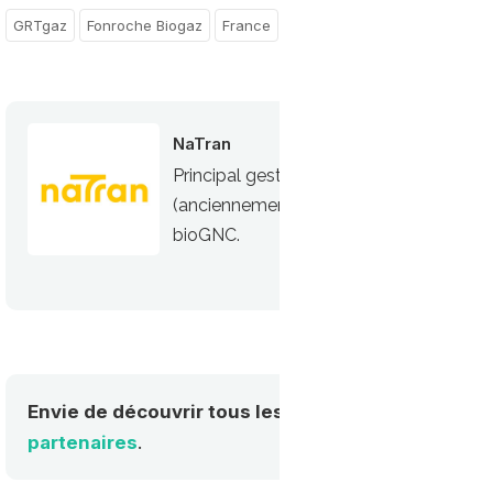
GRTgaz
Fonroche Biogaz
France
Pays-de-la-Loire
Ile-de-Fr
NaTran
Principal gestionnaire de réseau de tra
(anciennement GRTgaz) accompagne les
bioGNC.
Envie de découvrir tous les acteurs de la mobilité
partenaires
.