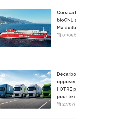
Corsica Linea teste le
bioGNL sur la ligne
Marseille-Bastia
01/08/2026
Décarboner sans
opposer les énergies :
l'OTRE prend position
pour le mix-énergétique
27/07/2026