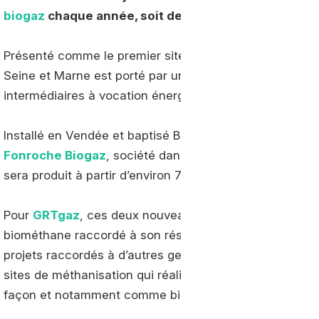
biogaz
chaque année, soit de quoi alimenter 260 b
Présenté comme le premier site de biométhane agricol
Seine et Marne est porté par un agriculteur qui produira
intermédiaires à vocation énergétique et de sous-prod
Installé en Vendée et baptisé Bioloie, le second projet 
Fonroche Biogaz
, société dans laquelle le groupe Air
sera produit à partir d’environ 73.300 tonnes de déchet
Pour
GRTgaz
, ces deux nouveaux projets portent à tro
biométhane raccordé à son réseau après celui de Chag
projets raccordés à d’autres gestionnaires de réseau
sites de méthanisation qui réalise de l’injection. Un gaz
façon et notamment comme bioGNV dans le domaine d