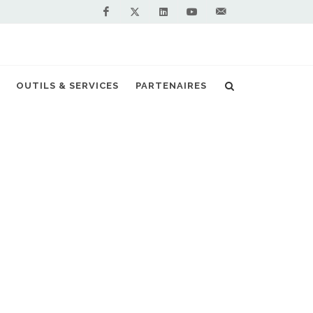
Facebook
Linkedin
Youtube
Contactez-
Twitter
nous !
nouveaux sites d'injection de biométhane
OUTILS & SERVICES
PARTENAIRES
S PARTENAIRES PREMIUM