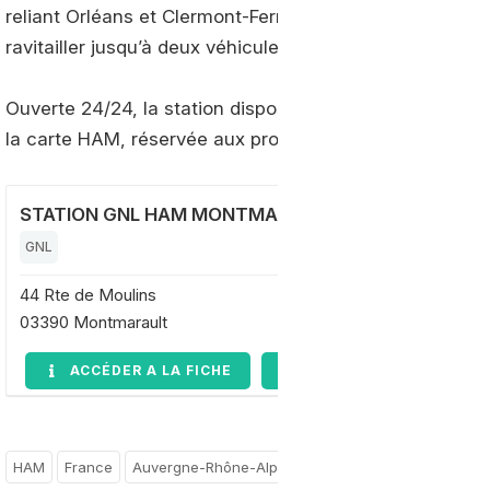
reliant Orléans et Clermont-Ferrand, l’installation disp
ravitailler jusqu’à deux véhicules simultanément.
Ouverte 24/24, la station dispose d’un terminal de pai
la carte HAM, réservée aux professionnels.
STATION GNL HAM MONTMARAULT
GNL
44 Rte de Moulins
03390 Montmarault
ACCÉDER A LA FICHE
DEMANDE D'INFORMAT
HAM
France
Auvergne-Rhône-Alpes