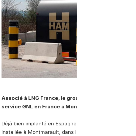
Associé à LNG France, le groupe espagnol HAM vient
service GNL en France à Montmarault, en région A
Déjà bien implanté en Espagne, HAM vient d’ouvrir sa 
Installée à Montmarault, dans le département de l’Allie