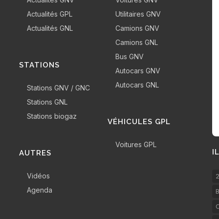
Actualités GPL
Utilitaires GNV
Actualités GNL
Camions GNV
Camions GNL
Bus GNV
STATIONS
Autocars GNV
Autocars GNL
Stations GNV / GNC
Stations GNL
Stations biogaz
VÉHICULES GPL
Voitures GPL
I
AUTRES
Vidéos
2
Agenda
B
C