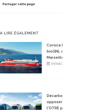
Partager cette page
A LIRE ÉGALEMENT
Corsica Linea teste le
bioGNL sur la ligne
Marseille-Bastia
01/08/2026
Décarboner sans
opposer les énergies :
l'OTRE prend position