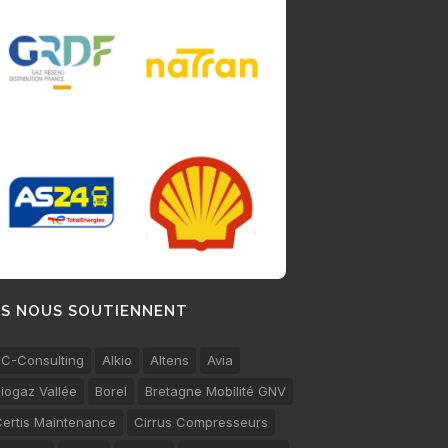
LS NOUS SOUTIENNENT
C-Consulting
Alkio
Altens
Avia
iogaz Vallée
Borel
Bretagne Mobilité GNV
ertis Maintenance
Cirrus Compresseurs