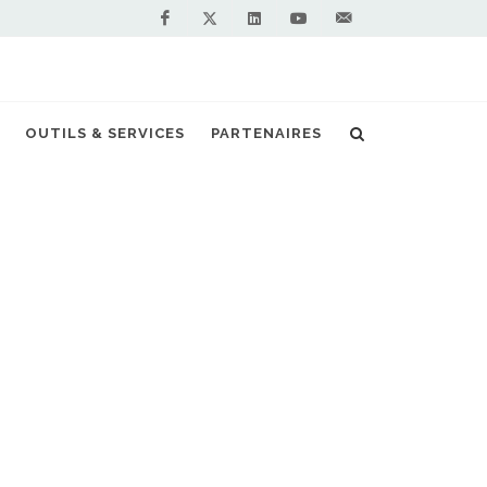
Facebook
Linkedin
Youtube
Contactez-
Twitter
nous !
 ouvre sa première station GNL en France
OUTILS & SERVICES
PARTENAIRES
S PARTENAIRES PREMIUM