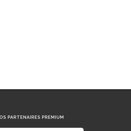
Interview : que pense ce «
Diesel Addict » des
camions au bioGNV ?
15/01/2026
Tous nos témoignages
OS PARTENAIRES PREMIUM