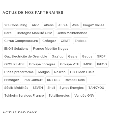
ACTUS DE NOS PARTENAIRES
2C-Consulting
Alkio
Altens
AS 24
Avia
Biogaz Vallée
Borel
Bretagne Mobilité GNV
Certis Maintenance
Cirrus Compresseurs
Créagaz
CRMT
Endesa
ENGIE Solutions
France Mobilité Biogaz
Gaz Electricité de Grenoble
Gaz'up
Gazie
Gecos
GRDF
GROUPE ADF
Groupe Sorégies
Groupe VTE
IMING
IVECO
L’idée prend forme
Molgas
NaTran
OG Clean Fuels
Primagaz
PSa Consult
RN7 NRJ
Romac Fuels
Séolis Mobilités
SEVEN
Shell
Synqo Energies
TANKYOU
Tokheim Services France
TotalEnergies
Vendée GNV
ACTUS PAR PAYS