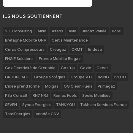
ILS NOUS SOUTIENNENT
2C-Consulting
Alkio
Altens
Avia
Biogaz Vallée
Borel
Bretagne Mobilité GNV
Certis Maintenance
Cirrus Compresseurs
Créagaz
CRMT
Endesa
ENGIE Solutions
France Mobilité Biogaz
Gaz Electricité de Grenoble
Gaz'up
Gazie
Gecos
GROUPE ADF
Groupe Sorégies
Groupe VTE
IMING
IVECO
L’idée prend forme
Molgas
OG Clean Fuels
Primagaz
PSa Consult
RN7 NRJ
Romac Fuels
Séolis Mobilités
SEVEN
Synqo Energies
TANKYOU
Tokheim Services France
TotalEnergies
Vendée GNV