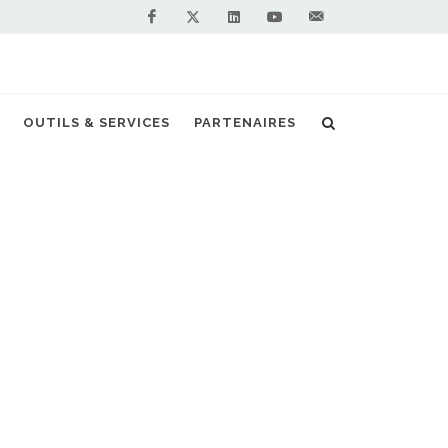
Facebook
Linkedin
Youtube
Contactez-
Twitter
nous !
ten veut convertir ses paquebots au biogaz
OUTILS & SERVICES
PARTENAIRES
S PARTENAIRES PREMIUM