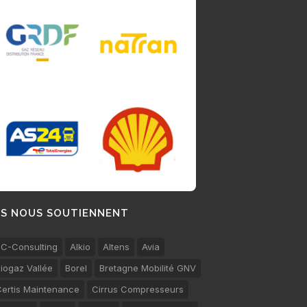
LS NOUS SOUTIENNENT
C-Consulting
Alkio
Altens
Avia
iogaz Vallée
Borel
Bretagne Mobilité GNV
ertis Maintenance
Cirrus Compresseurs