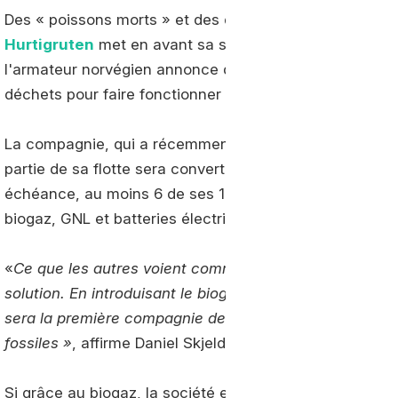
Des « poissons morts » et des déchets organiques com
Hurtigruten
met en avant sa stratégie de verdissement 
l'armateur norvégien annonce qu'il utilisera du
biogaz
l
déchets pour faire fonctionner une partie de ses paque
La compagnie, qui a récemment réceptionné 4 nouveau
partie de sa flotte sera convertie au gaz naturel liquéfi
échéance, au moins 6 de ses 17 navires seront donc 
biogaz, GNL et batteries électriques.
«
Ce que les autres voient comme un problème, nous l
solution. En introduisant le biogaz comme carburant pou
sera la première compagnie de croisière à alimenter d
fossiles »
, affirme Daniel Skjeldam, le PDG d'
Hurtigrut
Si grâce au biogaz, la société estime qu'elle «
sera la 