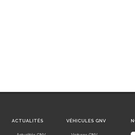
ACTUALITÉS
VÉHICULES GNV
N
Actualités GNV
Voitures GNV