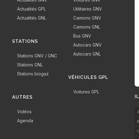
Actualités GPL
Utilitaires GNV
Actualités GNL
Camions GNV
Camions GNL
Bus GNV
STATIONS
Autocars GNV
Autocars GNL
Stations GNV / GNC
Stations GNL
Stations biogaz
VÉHICULES GPL
Voitures GPL
I
AUTRES
Vidéos
2
Agenda
B
C