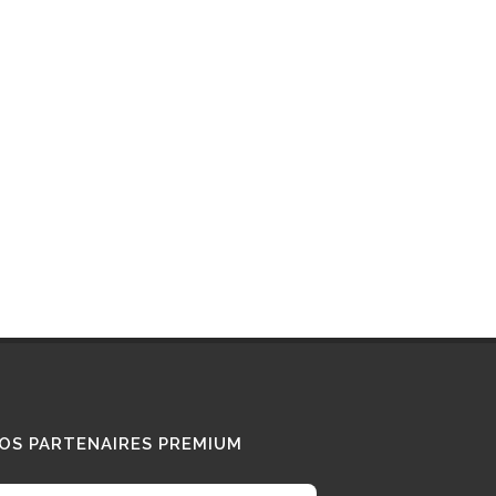
Interview : que pense ce «
Diesel Addict » des
camions au bioGNV ?
15/01/2026
Tous nos témoignages
OS PARTENAIRES PREMIUM