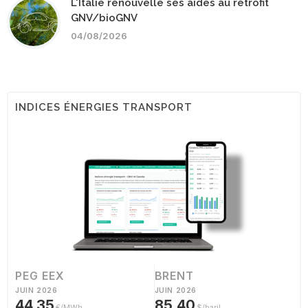
L'Italie renouvelle ses aides au rétrofit
GNV/bioGNV
04/08/2026
INDICES ÉNERGIES TRANSPORT
PEG EEX
BRENT
JUIN 2026
JUIN 2026
44,35
85,40
€/MWh
$/baril