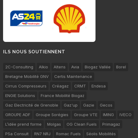
ILS NOUS SOUTIENNENT
2C-Consulting
Alkio
Altens
Avia
Biogaz Vallée
Borel
Bretagne Mobilité GNV
Certis Maintenance
Cirrus Compresseurs
Créagaz
CRMT
Endesa
ENGIE Solutions
France Mobilité Biogaz
Gaz Electricité de Grenoble
Gaz'up
Gazie
Gecos
GROUPE ADF
Groupe Sorégies
Groupe VTE
IMING
IVECO
L’idée prend forme
Molgas
OG Clean Fuels
Primagaz
PSa Consult
RN7 NRJ
Romac Fuels
Séolis Mobilités