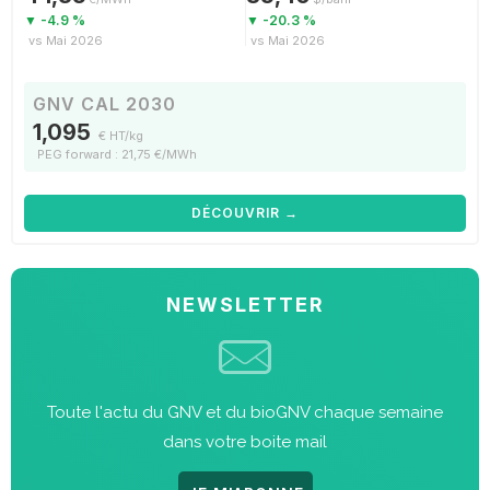
▼ -4.9 %
▼ -20.3 %
vs Mai 2026
vs Mai 2026
GNV CAL 2030
1,095
€ HT/kg
PEG forward : 21,75 €/MWh
DÉCOUVRIR →
NEWSLETTER
Toute l'actu du GNV et du bioGNV chaque semaine
dans votre boite mail