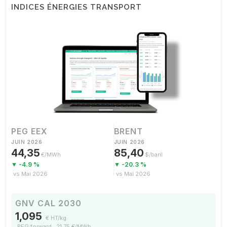
INDICES ÉNERGIES TRANSPORT
PEG EEX
BRENT
JUIN 2026
JUIN 2026
44,35
85,40
€/MWh
$/baril
▼ -4.9 %
▼ -20.3 %
vs Mai 2026
vs Mai 2026
GNV CAL 2030
1,095
€ HT/kg
PEG forward : 21,75 €/MWh