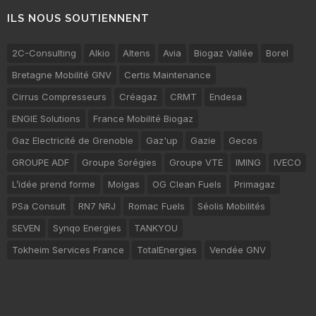
ILS NOUS SOUTIENNENT
2C-Consulting
Alkio
Altens
Avia
Biogaz Vallée
Borel
Bretagne Mobilité GNV
Certis Maintenance
Cirrus Compresseurs
Créagaz
CRMT
Endesa
ENGIE Solutions
France Mobilité Biogaz
Gaz Electricité de Grenoble
Gaz'up
Gazie
Gecos
GROUPE ADF
Groupe Sorégies
Groupe VTE
IMING
IVECO
L’idée prend forme
Molgas
OG Clean Fuels
Primagaz
PSa Consult
RN7 NRJ
Romac Fuels
Séolis Mobilités
SEVEN
Synqo Energies
TANKYOU
Tokheim Services France
TotalEnergies
Vendée GNV