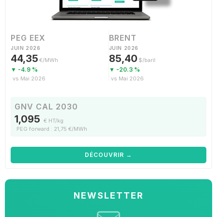
PEG EEX
BRENT
JUIN 2026
JUIN 2026
44,35
85,40
€/MWh
$/baril
▼ -4.9 %
▼ -20.3 %
vs Mai 2026
vs Mai 2026
GNV CAL 2030
1,095
€ HT/kg
PEG forward : 21,75 €/MWh
DÉCOUVRIR →
NEWSLETTER