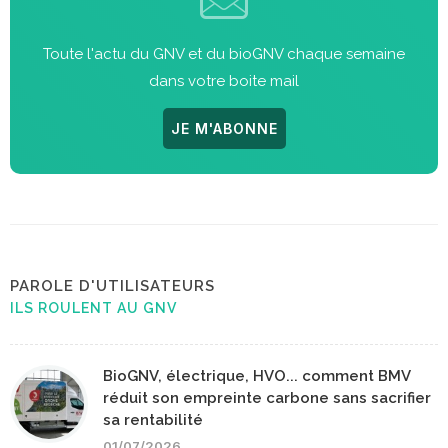
Toute l'actu du GNV et du bioGNV chaque semaine
dans votre boite mail
JE M'ABONNE
PAROLE D'UTILISATEURS
ILS ROULENT AU GNV
BioGNV, électrique, HVO... comment BMV
réduit son empreinte carbone sans sacrifier
sa rentabilité
01/07/2026