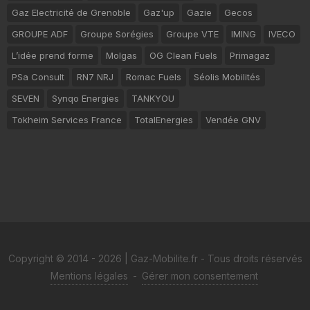
Gaz Electricité de Grenoble
Gaz'up
Gazie
Gecos
GROUPE ADF
Groupe Sorégies
Groupe VTE
IMING
IVECO
L’idée prend forme
Molgas
OG Clean Fuels
Primagaz
PSa Consult
RN7 NRJ
Romac Fuels
Séolis Mobilités
SEVEN
Synqo Energies
TANKYOU
Tokheim Services France
TotalEnergies
Vendée GNV
Copyright © 2014 - 2026 | Gaz-Mobilite.fr - Tous droits réservés
Mentions légales
-
Gérer mon consentement