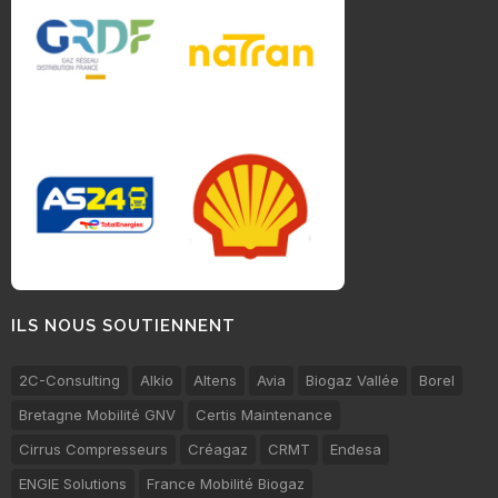
ILS NOUS SOUTIENNENT
2C-Consulting
Alkio
Altens
Avia
Biogaz Vallée
Borel
Bretagne Mobilité GNV
Certis Maintenance
Cirrus Compresseurs
Créagaz
CRMT
Endesa
ENGIE Solutions
France Mobilité Biogaz