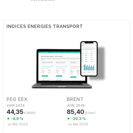
INDICES ÉNERGIES TRANSPORT
PEG EEX
BRENT
JUIN 2026
JUIN 2026
44,35
85,40
€/MWh
$/baril
▼ -4.9 %
▼ -20.3 %
vs Mai 2026
vs Mai 2026