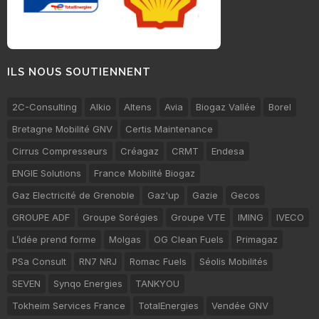
ILS NOUS SOUTIENNENT
2C-Consulting
Alkio
Altens
Avia
Biogaz Vallée
Borel
Bretagne Mobilité GNV
Certis Maintenance
Cirrus Compresseurs
Créagaz
CRMT
Endesa
ENGIE Solutions
France Mobilité Biogaz
Gaz Electricité de Grenoble
Gaz'up
Gazie
Gecos
GROUPE ADF
Groupe Sorégies
Groupe VTE
IMING
IVECO
L’idée prend forme
Molgas
OG Clean Fuels
Primagaz
PSa Consult
RN7 NRJ
Romac Fuels
Séolis Mobilités
SEVEN
Synqo Energies
TANKYOU
Tokheim Services France
TotalEnergies
Vendée GNV