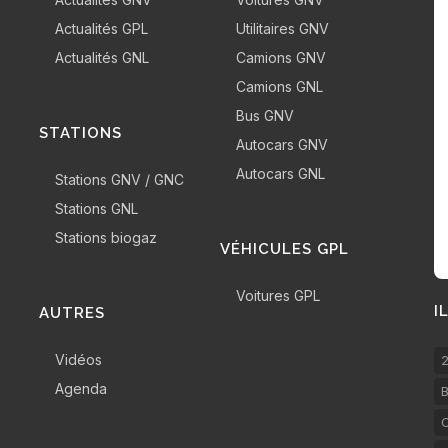
Actualités GPL
Utilitaires GNV
Actualités GNL
Camions GNV
Camions GNL
Bus GNV
STATIONS
Autocars GNV
Autocars GNL
Stations GNV / GNC
Stations GNL
Stations biogaz
VÉHICULES GPL
Voitures GPL
I
AUTRES
Vidéos
2
Agenda
B
C