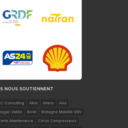
LS NOUS SOUTIENNENT
C-Consulting
Alkio
Altens
Avia
iogaz Vallée
Borel
Bretagne Mobilité GNV
ertis Maintenance
Cirrus Compresseurs