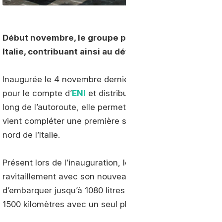
Début novembre, le groupe pétrolier
ENI
a inauguré
Italie, contribuant ainsi au développement des cor
Inaugurée le 4 novembre dernier à Pontedera, cette nou
pour le compte d’
ENI
et distribue du gaz naturel sous f
long de l’autoroute, elle permet d’assurer la liaison jus
vient compléter une première station déployée par
ENI
nord de l’Italie.
Présent lors de l’inauguration, le constructeur italien 
ravitaillement avec son nouveau Stralis GNL, désormai
d’embarquer jusqu’à 1080 litres de gaz sous forme liquid
1500 kilomètres avec un seul plein.