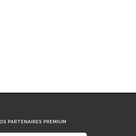
Interview : que pense ce «
Diesel Addict » des
camions au bioGNV ?
15/01/2026
Tous nos témoignages
OS PARTENAIRES PREMIUM