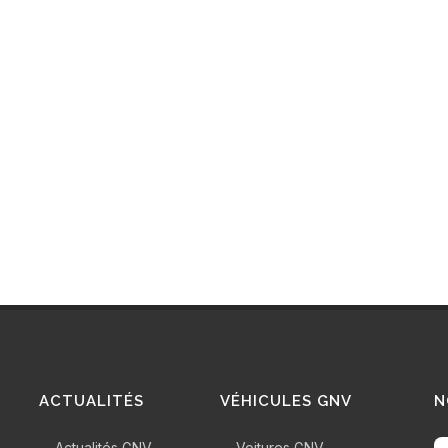
ACTUALITÉS
VÉHICULES GNV
N
Actualités GNV
Voitures GNV