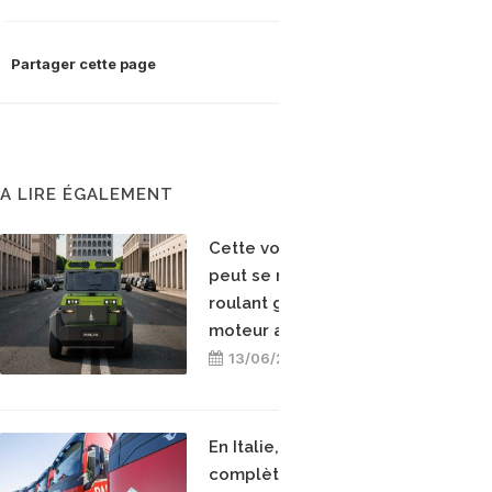
Partager cette page
A LIRE ÉGALEMENT
Cette voiture électrique
peut se recharger en
roulant grâce à un
moteur au biométhane
13/06/2026
En Italie, Paratori
complète sa flotte avec