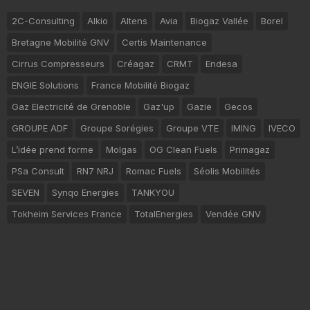
2C-Consulting
Alkio
Altens
Avia
Biogaz Vallée
Borel
Bretagne Mobilité GNV
Certis Maintenance
Cirrus Compresseurs
Créagaz
CRMT
Endesa
ENGIE Solutions
France Mobilité Biogaz
Gaz Electricité de Grenoble
Gaz'up
Gazie
Gecos
GROUPE ADF
Groupe Sorégies
Groupe VTE
IMING
IVECO
L’idée prend forme
Molgas
OG Clean Fuels
Primagaz
PSa Consult
RN7 NRJ
Romac Fuels
Séolis Mobilités
SEVEN
Synqo Energies
TANKYOU
Tokheim Services France
TotalEnergies
Vendée GNV