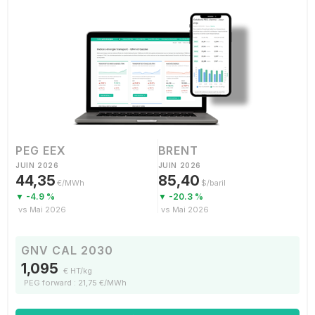
PEG EEX
BRENT
JUIN 2026
JUIN 2026
44,35
85,40
€/MWh
$/baril
▼ -4.9 %
▼ -20.3 %
vs Mai 2026
vs Mai 2026
GNV CAL 2030
1,095
€ HT/kg
PEG forward : 21,75 €/MWh