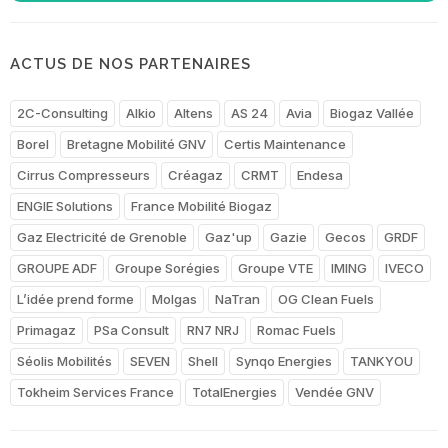
ACTUS DE NOS PARTENAIRES
2C-Consulting
Alkio
Altens
AS 24
Avia
Biogaz Vallée
Borel
Bretagne Mobilité GNV
Certis Maintenance
Cirrus Compresseurs
Créagaz
CRMT
Endesa
ENGIE Solutions
France Mobilité Biogaz
Gaz Electricité de Grenoble
Gaz'up
Gazie
Gecos
GRDF
GROUPE ADF
Groupe Sorégies
Groupe VTE
IMING
IVECO
L’idée prend forme
Molgas
NaTran
OG Clean Fuels
Primagaz
PSa Consult
RN7 NRJ
Romac Fuels
Séolis Mobilités
SEVEN
Shell
Synqo Energies
TANKYOU
Tokheim Services France
TotalEnergies
Vendée GNV