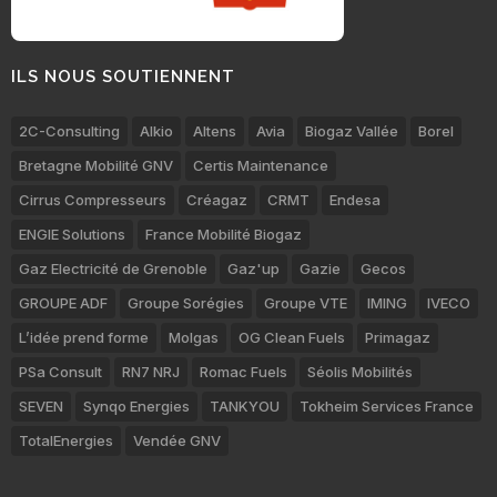
ILS NOUS SOUTIENNENT
2C-Consulting
Alkio
Altens
Avia
Biogaz Vallée
Borel
Bretagne Mobilité GNV
Certis Maintenance
Cirrus Compresseurs
Créagaz
CRMT
Endesa
ENGIE Solutions
France Mobilité Biogaz
Gaz Electricité de Grenoble
Gaz'up
Gazie
Gecos
GROUPE ADF
Groupe Sorégies
Groupe VTE
IMING
IVECO
L’idée prend forme
Molgas
OG Clean Fuels
Primagaz
PSa Consult
RN7 NRJ
Romac Fuels
Séolis Mobilités
SEVEN
Synqo Energies
TANKYOU
Tokheim Services France
TotalEnergies
Vendée GNV