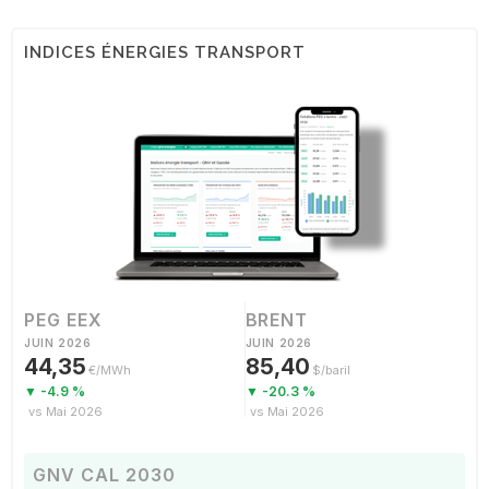
INDICES ÉNERGIES TRANSPORT
PEG EEX
BRENT
JUIN 2026
JUIN 2026
44,35
85,40
€/MWh
$/baril
▼ -4.9 %
▼ -20.3 %
vs Mai 2026
vs Mai 2026
GNV CAL 2030