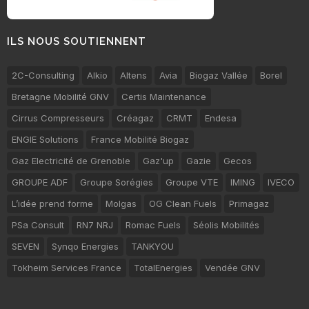
ILS NOUS SOUTIENNENT
2C-Consulting
Alkio
Altens
Avia
Biogaz Vallée
Borel
Bretagne Mobilité GNV
Certis Maintenance
Cirrus Compresseurs
Créagaz
CRMT
Endesa
ENGIE Solutions
France Mobilité Biogaz
Gaz Electricité de Grenoble
Gaz'up
Gazie
Gecos
GROUPE ADF
Groupe Sorégies
Groupe VTE
IMING
IVECO
L’idée prend forme
Molgas
OG Clean Fuels
Primagaz
PSa Consult
RN7 NRJ
Romac Fuels
Séolis Mobilités
SEVEN
Synqo Energies
TANKYOU
Tokheim Services France
TotalEnergies
Vendée GNV