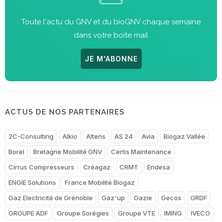
Toute l'actu du GNV et du bioGNV chaque semaine
dans votre boite mail
JE M'ABONNE
ACTUS DE NOS PARTENAIRES
2C-Consulting
Alkio
Altens
AS 24
Avia
Biogaz Vallée
Borel
Bretagne Mobilité GNV
Certis Maintenance
Cirrus Compresseurs
Créagaz
CRMT
Endesa
ENGIE Solutions
France Mobilité Biogaz
Gaz Electricité de Grenoble
Gaz'up
Gazie
Gecos
GRDF
GROUPE ADF
Groupe Sorégies
Groupe VTE
IMING
IVECO