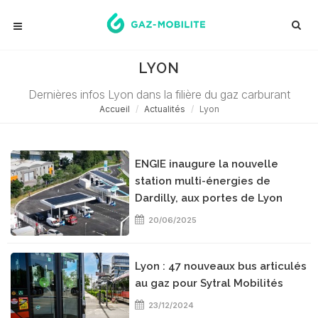
LYON
Dernières infos Lyon dans la filière du gaz carburant
Accueil
Actualités
Lyon
ENGIE inaugure la nouvelle
station multi-énergies de
Dardilly, aux portes de Lyon
20/06/2025
Lyon : 47 nouveaux bus articulés
au gaz pour Sytral Mobilités
23/12/2024