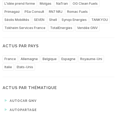
L’idée prend forme
Molgas
NaTran
OG Clean Fuels
Primagaz
PSa Consult
RN7 NRJ
Romac Fuels
Séolis Mobilités
SEVEN
Shell
Synqo Energies
TANKYOU
Tokheim Services France
TotalEnergies
Vendée GNV
ACTUS PAR PAYS
France
Allemagne
Belgique
Espagne
Royaume-Uni
Italie
Etats-Unis
ACTUS PAR THÉMATIQUE
AUTOCAR GNV
AUTOPARTAGE