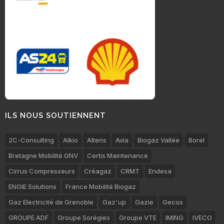
ILS NOUS SOUTIENNENT
2C-Consulting
Alkio
Altens
Avia
Biogaz Vallée
Borel
Bretagne Mobilité GNV
Certis Maintenance
Cirrus Compresseurs
Créagaz
CRMT
Endesa
ENGIE Solutions
France Mobilité Biogaz
Gaz Electricité de Grenoble
Gaz'up
Gazie
Gecos
GROUPE ADF
Groupe Sorégies
Groupe VTE
IMING
IVECO