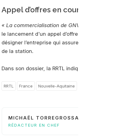
Appel d’offres en cours
« La commercialisation de GNV n’est pas le métier de 
le lancement d'un appel d’offres. Courant jusqu’au 25 n
désigner l’entreprise qui assurera la conception, la con
de la station.
Dans son dossier, la RRTL indique une date d’ouverture p
RRTL
France
Nouvelle-Aquitaine
MICHAËL TORREGROSSA
RÉDACTEUR EN CHEF