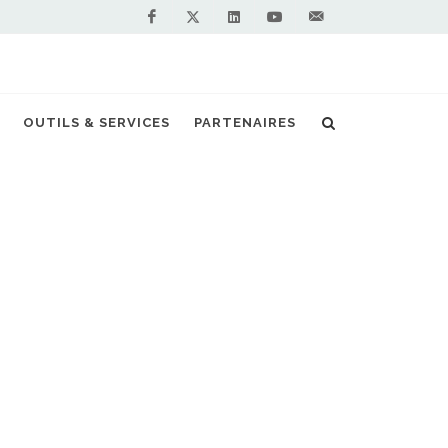
Facebook
Linkedin
Youtube
Contactez-
Twitter
nous !
a construction d'une station GNV publique
OUTILS & SERVICES
PARTENAIRES
S PARTENAIRES PREMIUM