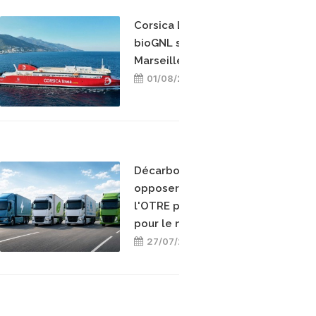
Corsica Linea teste le
bioGNL sur la ligne
Marseille-Bastia
01/08/2026
Décarboner sans
opposer les énergies :
l'OTRE prend position
pour le mix-énergétique
27/07/2026