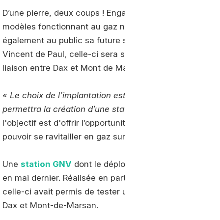
D’une pierre, deux coups ! Engagé dans la conversion d
modèles fonctionnant au gaz naturel, la Régie Régionale
également au public sa future station GNV. Installée sur
Vincent de Paul, celle-ci sera située à proximité immé
liaison entre Dax et Mont de Marsan.
« Le choix de l’implantation est guidé par l’opportunité 
permettra la création d’une station ouverte au public »
l'objectif est d'offrir l’opportunité à d’autres acteurs, e
pouvoir se ravitailler en gaz sur l’installation.
Une
station GNV
dont le déploiement fait suite au s
en mai dernier. Réalisée en partenariat avec la région 
celle-ci avait permis de tester un autocar
Iveco
roulan
Dax et Mont-de-Marsan.