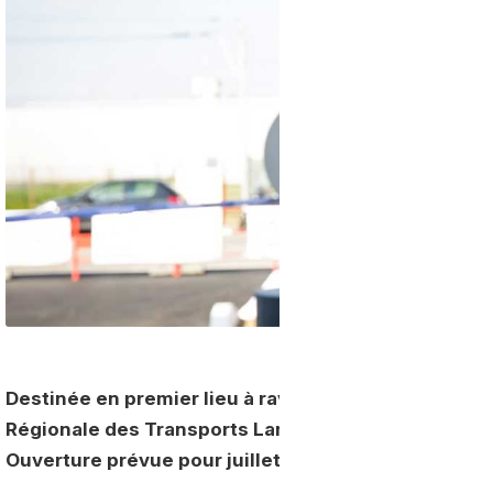
Destinée en premier lieu à ravitailler la future flott
Régionale des Transports Landais (RRTL), la station
Ouverture prévue pour juillet 2020.