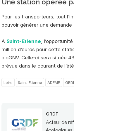
Une station opérée par
Endesa
Pour les transporteurs, tout l’intérêt de se réunir da
pouvoir générer une demande pour la création d’une nou
A
Saint-Etienne
, l’opportunité a été saisie par le gro
million d’euros pour cette station qui délivra du GNC cl
bioGNV. Celle-ci sera située 43 rue Jean Huss, à proxi
prévue dans le courant de l’été.
Loire
Saint-Etienne
ADEME
GRDF
Endesa
France
Auverg
GRDF
Acteur de référence du gaz, GRDF est
écologiques du GNV (Gaz Naturel Véhicul