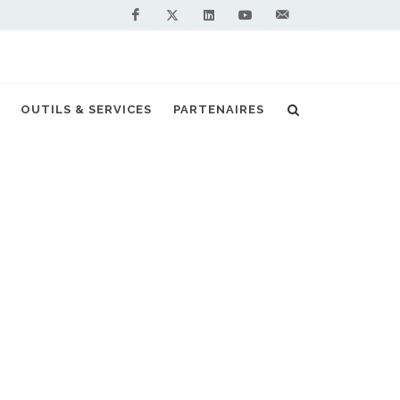
Facebook
Linkedin
Youtube
Contactez-
Twitter
nous !
sent pour l'acquisition de 15 camions au gaz
OUTILS & SERVICES
PARTENAIRES
S PARTENAIRES PREMIUM