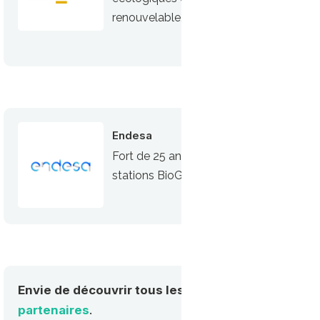
renouvelable, le bioGNV
Endesa
Fort de 25 ans d’expérience sur le marc
stations BioGNV privées ou publiques e
Envie de découvrir tous les acteurs de la mobilité
partenaires
.