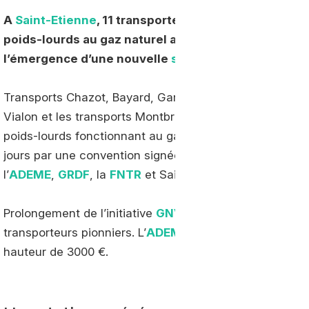
A
Saint-Etienne
, 11 transporteurs viennent d’official
poids-lourds au gaz naturel avec le soutien de l’
AD
l’émergence d’une nouvelle
station GNV
sur le terri
Transports Chazot, Bayard, Garnier, Lardon, Perbet, Vé
Vialon et les transports Montbrisonnais… au total 11 tr
poids-lourds fonctionnant au gaz naturel, fruit d’un trava
jours par une convention signée entre les principaux i
l’
ADEME
,
GRDF
, la
FNTR
et Saint Etienne Métropole.
Prolongement de l’initiative
GNVolontaire
, le programm
transporteurs pionniers. L’
ADEME
financera 12.000 € pa
hauteur de 3000 €.