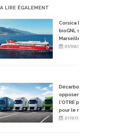
A LIRE ÉGALEMENT
Corsica Linea teste le
bioGNL sur la ligne
Marseille-Bastia
01/08/2026
Décarboner sans
opposer les énergies :
l'OTRE prend position
pour le mix-énergétique
27/07/2026