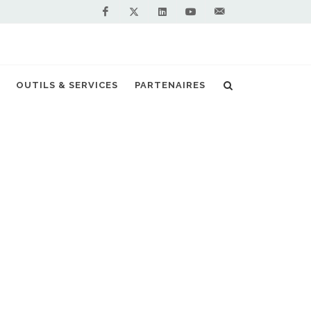
Facebook
Linkedin
Youtube
Contactez-
Twitter
nous !
OUTILS & SERVICES
PARTENAIRES
ctualités
Loire Compost Environnement
NOS PARTENAIRES
PREMIUM