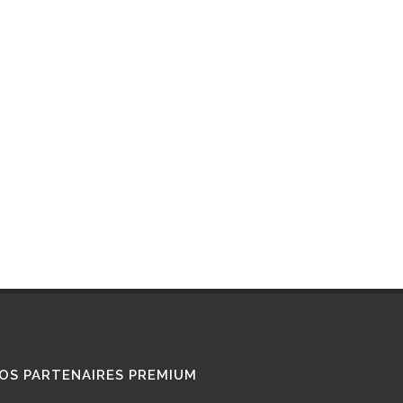
RETROFIT
STATIONS GNL
STATIONS GNV
TÉMOIGNAGES
UTILISATEURS
TRAIN GNV
TRANSPORT MARITIME
VOITURE GNV
VOITURE GPL
OS PARTENAIRES PREMIUM