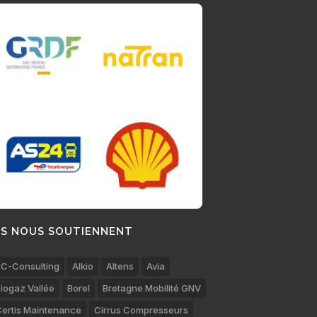
LS NOUS SOUTIENNENT
C-Consulting
Alkio
Altens
Avia
iogaz Vallée
Borel
Bretagne Mobilité GNV
ertis Maintenance
Cirrus Compresseurs