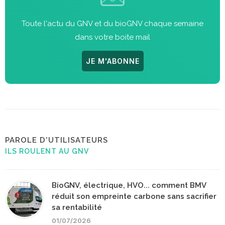
Toute l'actu du GNV et du bioGNV chaque semaine
dans votre boite mail
JE M'ABONNE
PAROLE D'UTILISATEURS
ILS ROULENT AU GNV
BioGNV, électrique, HVO... comment BMV
réduit son empreinte carbone sans sacrifier
sa rentabilité
01/07/2026