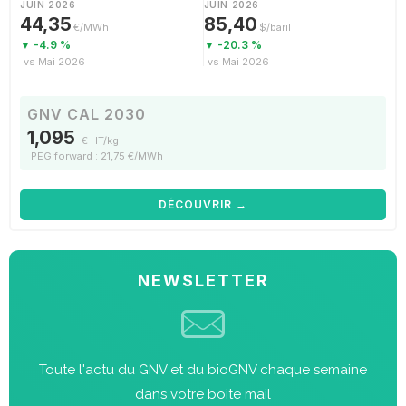
JUIN 2026
JUIN 2026
44,35
85,40
€/MWh
$/baril
▼ -4.9 %
▼ -20.3 %
vs Mai 2026
vs Mai 2026
GNV CAL 2030
1,095
€ HT/kg
PEG forward : 21,75 €/MWh
DÉCOUVRIR →
NEWSLETTER
Toute l'actu du GNV et du bioGNV chaque semaine
dans votre boite mail