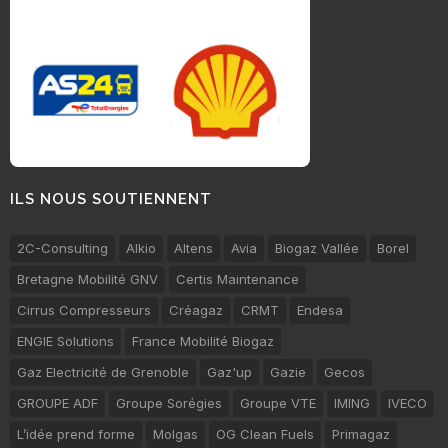
ILS NOUS SOUTIENNENT
2C-Consulting
Alkio
Altens
Avia
Biogaz Vallée
Borel
Bretagne Mobilité GNV
Certis Maintenance
Cirrus Compresseurs
Créagaz
CRMT
Endesa
ENGIE Solutions
France Mobilité Biogaz
Gaz Electricité de Grenoble
Gaz'up
Gazie
Gecos
GROUPE ADF
Groupe Sorégies
Groupe VTE
IMING
IVECO
L’idée prend forme
Molgas
OG Clean Fuels
Primagaz