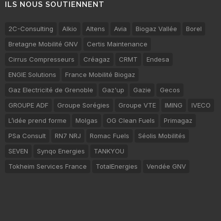
ILS NOUS SOUTIENNENT
2C-Consulting
Alkio
Altens
Avia
Biogaz Vallée
Borel
Bretagne Mobilité GNV
Certis Maintenance
Cirrus Compresseurs
Créagaz
CRMT
Endesa
ENGIE Solutions
France Mobilité Biogaz
Gaz Electricité de Grenoble
Gaz'up
Gazie
Gecos
GROUPE ADF
Groupe Sorégies
Groupe VTE
IMING
IVECO
L’idée prend forme
Molgas
OG Clean Fuels
Primagaz
PSa Consult
RN7 NRJ
Romac Fuels
Séolis Mobilités
SEVEN
Synqo Energies
TANKYOU
Tokheim Services France
TotalEnergies
Vendée GNV