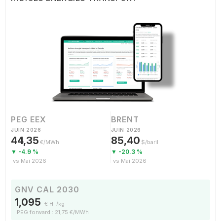
PEG EEX
BRENT
JUIN 2026
JUIN 2026
44,35
85,40
€/MWh
$/baril
▼ -4.9 %
▼ -20.3 %
vs Mai 2026
vs Mai 2026
GNV CAL 2030
1,095
€ HT/kg
PEG forward : 21,75 €/MWh