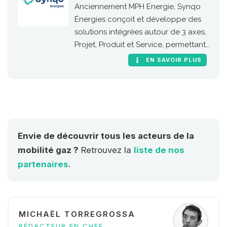
Anciennement MPH Energie, Synqo
Énergies conçoit et développe des
solutions intégrées autour de 3 axes,
Projet, Produit et Service, permettant
à ses clients de l’industrie et de la
EN SAVOIR PLUS
mobilité de migrer leurs processus et
leurs infrastructures vers les
nouvelles énergies (biogaz, GNV,
hydrogène, biocarburant, e-fuel et
recharge électrique IRVE).
Envie de découvrir tous les acteurs de la
mobilité gaz ?
Retrouvez la
liste de nos
partenaires
.
MICHAËL TORREGROSSA
RÉDACTEUR EN CHEF