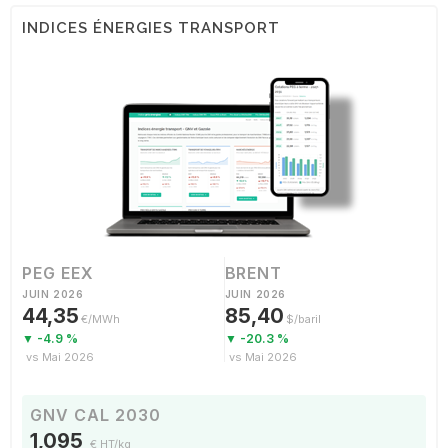
INDICES ÉNERGIES TRANSPORT
PEG EEX
BRENT
JUIN 2026
JUIN 2026
44,35
85,40
€/MWh
$/baril
▼ -4.9 %
▼ -20.3 %
vs Mai 2026
vs Mai 2026
GNV CAL 2030
1,095
€ HT/kg