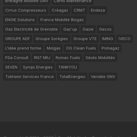
Bretagne Mobilité GNV
Certis Maintenance
Cirrus Compresseurs
Créagaz
CRMT
Endesa
ENGIE Solutions
France Mobilité Biogaz
Gaz Electricité de Grenoble
Gaz'up
Gazie
Gecos
GROUPE ADF
Groupe Sorégies
Groupe VTE
IMING
IVECO
L’idée prend forme
Molgas
OG Clean Fuels
Primagaz
PSa Consult
RN7 NRJ
Romac Fuels
Séolis Mobilités
SEVEN
Synqo Energies
TANKYOU
Tokheim Services France
TotalEnergies
Vendée GNV