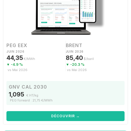
PEG EEX
BRENT
JUIN 2026
JUIN 2026
44,35
85,40
€/MWh
$/baril
▼ -4.9 %
▼ -20.3 %
vs Mai 2026
vs Mai 2026
GNV CAL 2030
1,095
€ HT/kg
PEG forward : 21,75 €/MWh
DÉCOUVRIR →