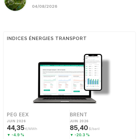
04/08/2026
INDICES ÉNERGIES TRANSPORT
PEG EEX
BRENT
JUIN 2026
JUIN 2026
44,35
85,40
€/MWh
$/baril
▼ -4.9 %
▼ -20.3 %