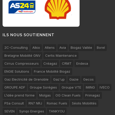
ILS NOUS SOUTIENNENT
2C-Consulting
Alkio
Altens
Avia
Biogaz Vallée
Borel
Bretagne Mobilité GNV
Certis Maintenance
Cirrus Compresseurs
Créagaz
CRMT
Endesa
ENGIE Solutions
France Mobilité Biogaz
Gaz Electricité de Grenoble
Gaz'up
Gazie
Gecos
GROUPE ADF
Groupe Sorégies
Groupe VTE
IMING
IVECO
L’idée prend forme
Molgas
OG Clean Fuels
Primagaz
PSa Consult
RN7 NRJ
Romac Fuels
Séolis Mobilités
SEVEN
Synqo Energies
TANKYOU