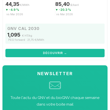
44,35
85,40
€/MWh
$/baril
▼ -4.9 %
▼ -20.3 %
vs Mai 2026
vs Mai 2026
GNV CAL 2030
1,095
€ HT/kg
PEG forward : 21,75 €/MWh
DÉCOUVRIR →
NEWSLETTER
Toute l'actu du GNV et du bioGNV chaque semaine
dans votre boite mail