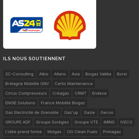
ILS NOUS SOUTIENNENT
2C-Consulting
Alkio
Altens
Avia
Biogaz Vallée
Borel
Bretagne Mobilité GNV
Certis Maintenance
Cirrus Compresseurs
Créagaz
CRMT
Endesa
ENGIE Solutions
France Mobilité Biogaz
Gaz Electricité de Grenoble
Gaz'up
Gazie
Gecos
GROUPE ADF
Groupe Sorégies
Groupe VTE
IMING
IVECO
L’idée prend forme
Molgas
OG Clean Fuels
Primagaz