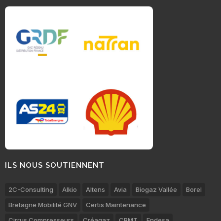
ILS NOUS SOUTIENNENT
2C-Consulting
Alkio
Altens
Avia
Biogaz Vallée
Borel
Bretagne Mobilité GNV
Certis Maintenance
Cirrus Compresseurs
Créagaz
CRMT
Endesa