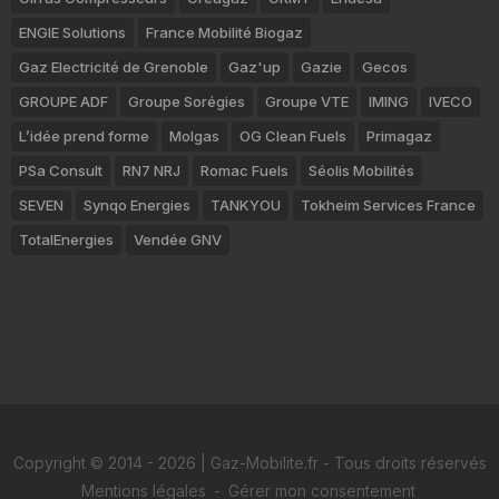
ENGIE Solutions
France Mobilité Biogaz
Gaz Electricité de Grenoble
Gaz'up
Gazie
Gecos
GROUPE ADF
Groupe Sorégies
Groupe VTE
IMING
IVECO
L’idée prend forme
Molgas
OG Clean Fuels
Primagaz
PSa Consult
RN7 NRJ
Romac Fuels
Séolis Mobilités
SEVEN
Synqo Energies
TANKYOU
Tokheim Services France
TotalEnergies
Vendée GNV
Copyright © 2014 - 2026 | Gaz-Mobilite.fr - Tous droits réservés
Mentions légales
-
Gérer mon consentement