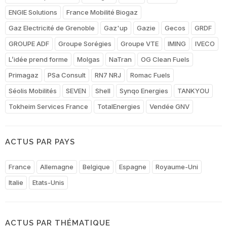
ENGIE Solutions
France Mobilité Biogaz
Gaz Electricité de Grenoble
Gaz'up
Gazie
Gecos
GRDF
GROUPE ADF
Groupe Sorégies
Groupe VTE
IMING
IVECO
L’idée prend forme
Molgas
NaTran
OG Clean Fuels
Primagaz
PSa Consult
RN7 NRJ
Romac Fuels
Séolis Mobilités
SEVEN
Shell
Synqo Energies
TANKYOU
Tokheim Services France
TotalEnergies
Vendée GNV
ACTUS PAR PAYS
France
Allemagne
Belgique
Espagne
Royaume-Uni
Italie
Etats-Unis
ACTUS PAR THÉMATIQUE