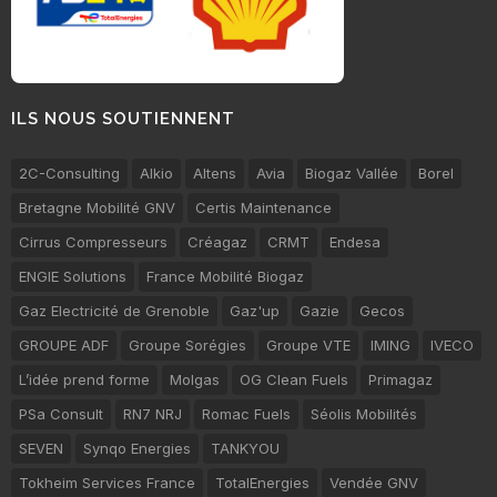
ILS NOUS SOUTIENNENT
2C-Consulting
Alkio
Altens
Avia
Biogaz Vallée
Borel
Bretagne Mobilité GNV
Certis Maintenance
Cirrus Compresseurs
Créagaz
CRMT
Endesa
ENGIE Solutions
France Mobilité Biogaz
Gaz Electricité de Grenoble
Gaz'up
Gazie
Gecos
GROUPE ADF
Groupe Sorégies
Groupe VTE
IMING
IVECO
L’idée prend forme
Molgas
OG Clean Fuels
Primagaz
PSa Consult
RN7 NRJ
Romac Fuels
Séolis Mobilités
SEVEN
Synqo Energies
TANKYOU
Tokheim Services France
TotalEnergies
Vendée GNV