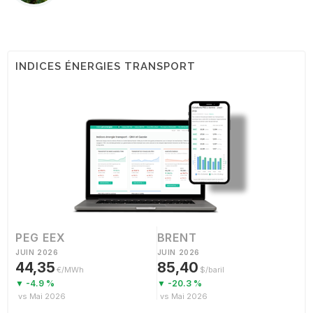
INDICES ÉNERGIES TRANSPORT
PEG EEX
BRENT
JUIN 2026
JUIN 2026
44,35
85,40
€/MWh
$/baril
▼ -4.9 %
▼ -20.3 %
vs Mai 2026
vs Mai 2026