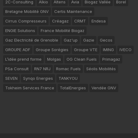
2C-Consulting
Alkio
Altens
Avia
Biogaz Vallée
Borel
Bretagne Mobilité GNV
Certis Maintenance
Cirrus Compresseurs
Créagaz
CRMT
Endesa
ENGIE Solutions
France Mobilité Biogaz
Gaz Electricité de Grenoble
Gaz'up
Gazie
Gecos
GROUPE ADF
Groupe Sorégies
Groupe VTE
IMING
IVECO
L’idée prend forme
Molgas
OG Clean Fuels
Primagaz
PSa Consult
RN7 NRJ
Romac Fuels
Séolis Mobilités
SEVEN
Synqo Energies
TANKYOU
Tokheim Services France
TotalEnergies
Vendée GNV