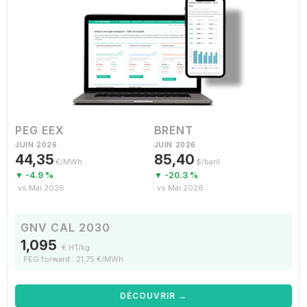
PEG EEX
BRENT
JUIN 2026
JUIN 2026
44,35
85,40
€/MWh
$/baril
▼ -4.9 %
▼ -20.3 %
vs Mai 2026
vs Mai 2026
GNV CAL 2030
1,095
€ HT/kg
PEG forward : 21,75 €/MWh
DÉCOUVRIR →