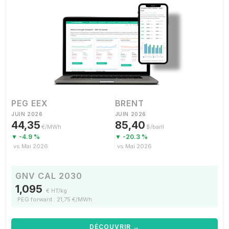
PEG EEX
BRENT
JUIN 2026
JUIN 2026
44,35
85,40
€/MWh
$/baril
▼ -4.9 %
▼ -20.3 %
vs Mai 2026
vs Mai 2026
GNV CAL 2030
1,095
€ HT/kg
PEG forward : 21,75 €/MWh
DÉCOUVRIR →