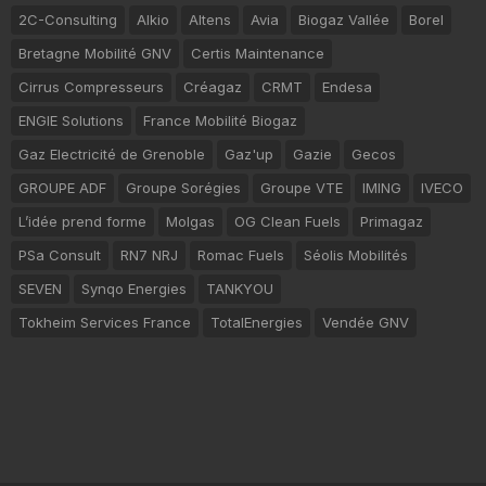
2C-Consulting
Alkio
Altens
Avia
Biogaz Vallée
Borel
Bretagne Mobilité GNV
Certis Maintenance
Cirrus Compresseurs
Créagaz
CRMT
Endesa
ENGIE Solutions
France Mobilité Biogaz
Gaz Electricité de Grenoble
Gaz'up
Gazie
Gecos
GROUPE ADF
Groupe Sorégies
Groupe VTE
IMING
IVECO
L’idée prend forme
Molgas
OG Clean Fuels
Primagaz
PSa Consult
RN7 NRJ
Romac Fuels
Séolis Mobilités
SEVEN
Synqo Energies
TANKYOU
Tokheim Services France
TotalEnergies
Vendée GNV