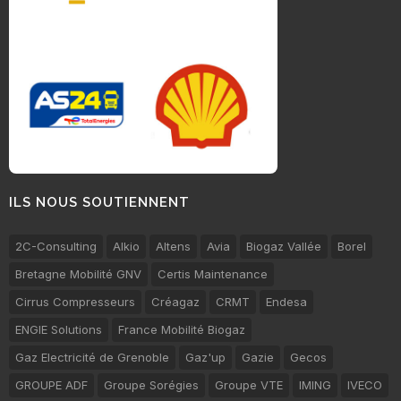
ILS NOUS SOUTIENNENT
2C-Consulting
Alkio
Altens
Avia
Biogaz Vallée
Borel
Bretagne Mobilité GNV
Certis Maintenance
Cirrus Compresseurs
Créagaz
CRMT
Endesa
ENGIE Solutions
France Mobilité Biogaz
Gaz Electricité de Grenoble
Gaz'up
Gazie
Gecos
GROUPE ADF
Groupe Sorégies
Groupe VTE
IMING
IVECO