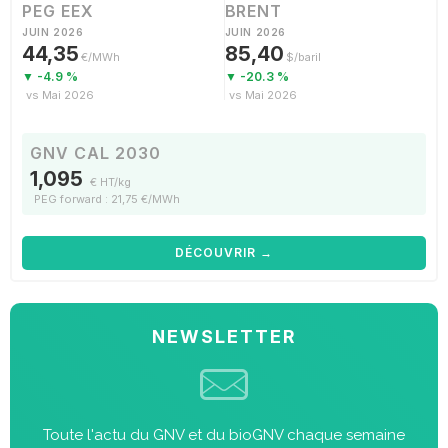
PEG EEX
BRENT
JUIN 2026
JUIN 2026
44,35
85,40
€/MWh
$/baril
▼ -4.9 %
▼ -20.3 %
vs Mai 2026
vs Mai 2026
GNV CAL 2030
1,095
€ HT/kg
PEG forward : 21,75 €/MWh
DÉCOUVRIR →
NEWSLETTER
Toute l'actu du GNV et du bioGNV chaque semaine