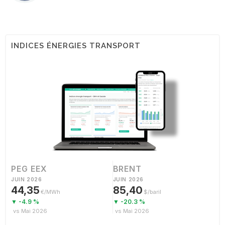
INDICES ÉNERGIES TRANSPORT
PEG EEX
BRENT
JUIN 2026
JUIN 2026
44,35
85,40
€/MWh
$/baril
▼ -4.9 %
▼ -20.3 %
vs Mai 2026
vs Mai 2026