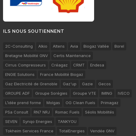
ILS NOUS SOUTIENNENT
2C-Consulting
Alkio
Altens
Avia
Biogaz Vallée
Borel
Bretagne Mobilité GNV
Certis Maintenance
Cirrus Compresseurs
Créagaz
CRMT
Endesa
ENGIE Solutions
France Mobilité Biogaz
Gaz Electricité de Grenoble
Gaz'up
Gazie
Gecos
GROUPE ADF
Groupe Sorégies
Groupe VTE
IMING
IVECO
L’idée prend forme
Molgas
OG Clean Fuels
Primagaz
PSa Consult
RN7 NRJ
Romac Fuels
Séolis Mobilités
SEVEN
Synqo Energies
TANKYOU
Tokheim Services France
TotalEnergies
Vendée GNV