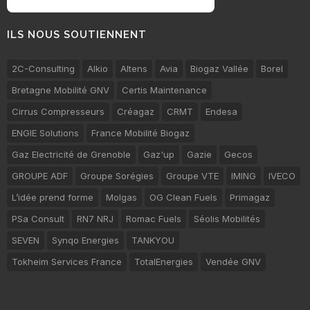
ILS NOUS SOUTIENNENT
2C-Consulting
Alkio
Altens
Avia
Biogaz Vallée
Borel
Bretagne Mobilité GNV
Certis Maintenance
Cirrus Compresseurs
Créagaz
CRMT
Endesa
ENGIE Solutions
France Mobilité Biogaz
Gaz Electricité de Grenoble
Gaz'up
Gazie
Gecos
GROUPE ADF
Groupe Sorégies
Groupe VTE
IMING
IVECO
L’idée prend forme
Molgas
OG Clean Fuels
Primagaz
PSa Consult
RN7 NRJ
Romac Fuels
Séolis Mobilités
SEVEN
Synqo Energies
TANKYOU
Tokheim Services France
TotalEnergies
Vendée GNV