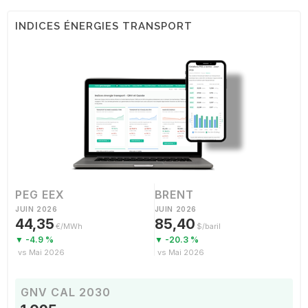
INDICES ÉNERGIES TRANSPORT
PEG EEX
BRENT
JUIN 2026
JUIN 2026
44,35
85,40
€/MWh
$/baril
▼ -4.9 %
▼ -20.3 %
vs Mai 2026
vs Mai 2026
GNV CAL 2030