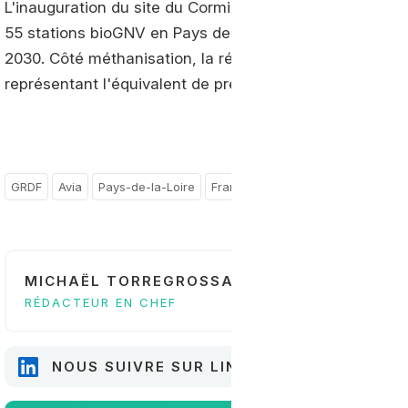
L'inauguration du site du Cormier s'inscrit dans une dy
55 stations bioGNV en Pays de la Loire d'ici la fin de l'
2030. Côté méthanisation, la région compte déjà 77 un
représentant l'équivalent de près de 5 000 bus roulan
GRDF
Avia
Pays-de-la-Loire
France
MICHAËL TORREGROSSA
RÉDACTEUR EN CHEF
NOUS SUIVRE SUR LINKEDIN