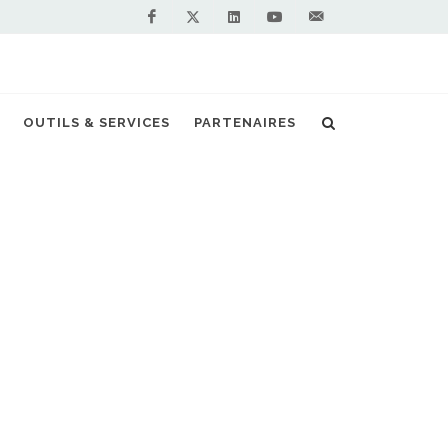
Facebook
Linkedin
Youtube
Contactez-
Twitter
nous !
issent un cap avec leur 50e station bioGNV
OUTILS & SERVICES
PARTENAIRES
S PARTENAIRES PREMIUM