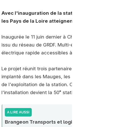
Avec l'inauguration de la station AVIA du Cormier à
les Pays de la Loire atteignent désormais 50 statio
Inaugurée le 11 juin dernier à Cholet, la
station AVIA d
issu du réseau de GRDF. Multi-énergies, elle propose 
électrique rapide accessibles à tous les véhicules, y co
Le projet réunit trois partenaires privés : le Groupe Bra
implanté dans les Mauges, les Transports BPFM, basés 
de l'exploitation de la station. Cette inauguration ma
l'installation devient la 50ᵉ station bioGNV des Pays de 
A LIRE AUSSI
Brangeon Transports et logistique : un acteur trè