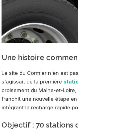
Une histoire commencée dès 2018
Le site du Cormier n'en est pas à sa première transform
s'agissait de la première
station GNL
de la région Pays
croisement du Maine-et-Loire, de la Loire-Atlantique et 
franchit une nouvelle étape en s'appuyant sur le biomé
intégrant la recharge rapide pour la mobilité électrique.
Objectif : 70 stations d'ici 2030