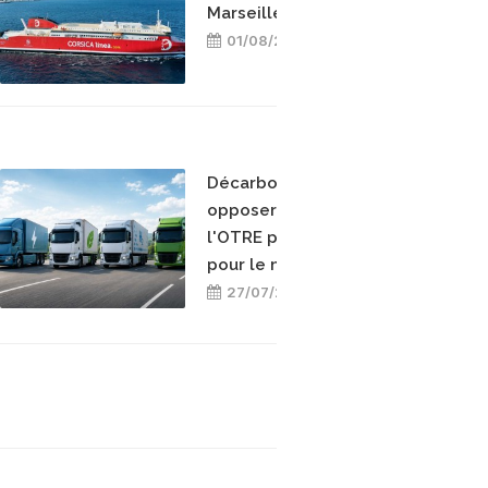
Marseille-Bastia
01/08/2026
Décarboner sans
opposer les énergies :
l'OTRE prend position
pour le mix-énergétique
27/07/2026